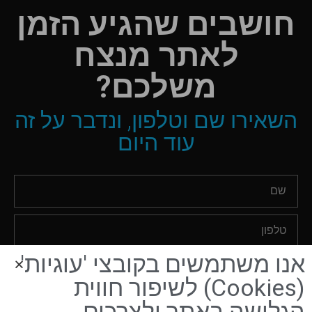
חושבים שהגיע הזמן
לאתר מנצח
משלכם?
השאירו שם וטלפון, ונדבר על זה
עוד היום
אנו משתמשים בקובצי 'עוגיות'
אני מאשר/ת שקראתי והסכמתי ל
תקנון האתר
ול
מדיניות
(Cookies) לשיפור חווית
הפרטיות
.
הגלישה באתר ולצרכים