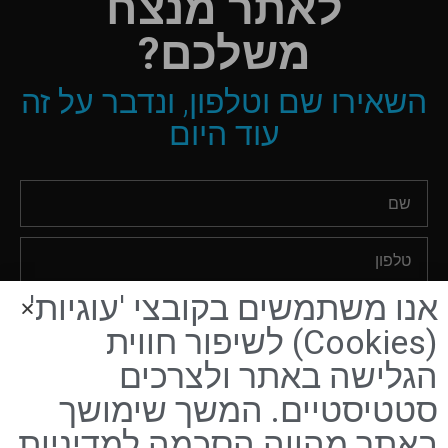
לאתר מנצח
משלכם?
השאירו שם וטלפון, ונדבר על זה
עוד היום
אנו משתמשים בקובצי 'עוגיות'
אני מאשר/ת שקראתי והסכמתי ל
תקנון האתר
ול
מדיניות
(Cookies) לשיפור חווית
הפרטיות
.
הגלישה באתר ולצרכים
חזרו אליי היום
סטטיסטיים. המשך שימושך
באתר מהווה הסכמה למדיניות